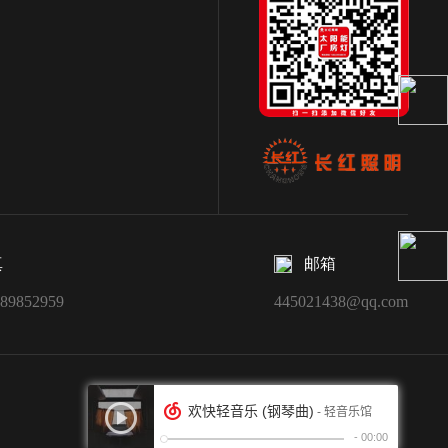
真
邮箱
-89852959
445021438@qq.com