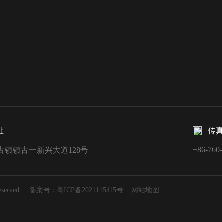
址
传
+86-760
古镇镇古一新兴大道128号
rved.
备案号：
粤ICP备2021115415号
网站地图